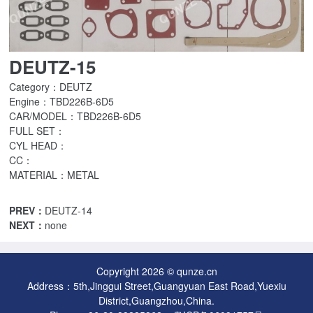
DEUTZ-15
Category：DEUTZ
Engine：TBD226B-6D5
CAR/MODEL：TBD226B-6D5
FULL SET：
CYL HEAD：
CC：
MATERIAL：METAL
PREV：
DEUTZ-14
NEXT：
none
Copyright 2026 © qunze.cn
Address：5th,Jinggui Street,Guangyuan East Road,Yuexiu
District,Guangzhou,China.