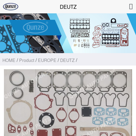
DEUTZ
/
/
/
/
HOME
Product
EUROPE
DEUTZ